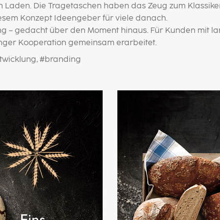
n Laden. Die Tragetaschen haben das Zeug zum Klassiker
iesem Konzept Ideengeber für viele danach.
g – gedacht über den Moment hinaus. Für Kunden mit lan
enger Kooperation gemeinsam erarbeitet.
twicklung, #branding