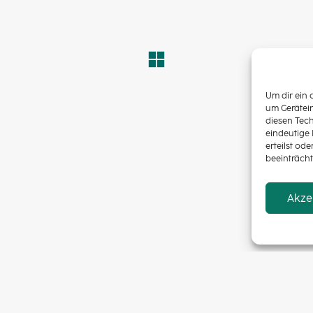
Um dir ein 
um Gerätei
diesen Tec
eindeutige 
erteilst o
beeinträcht
Datenschutz
Impressum
Akze
© Copyright 2024: sos-design, München. All Rights Reserved.